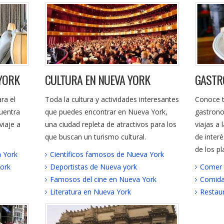
YORK
CULTURA EN NUEVA YORK
GASTR
ra el
Toda la cultura y actividades interesantes
Conoce t
uentra
que puedes encontrar en Nueva York,
gastrono
viaje a
una ciudad repleta de atractivos para los
viajas a 
que buscan un turismo cultural.
de inter
de los pl
 York
Científicos famosos de Nueva York
ork
Deportistas de Nueva york
Comer 
Famosos del cine en Nueva York
Comida 
Literatura en Nueva York
Restaur