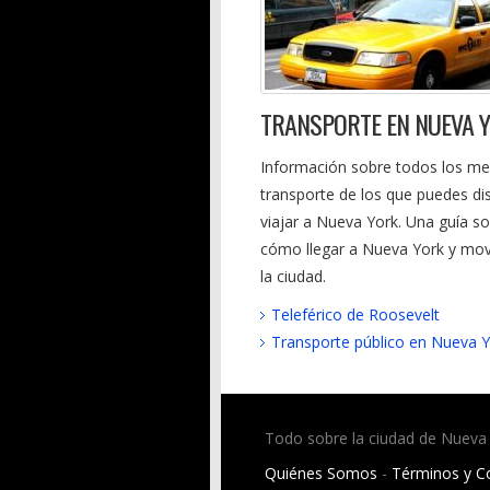
TRANSPORTE EN NUEVA 
Información sobre todos los me
transporte de los que puedes di
viajar a Nueva York. Una guía s
cómo llegar a Nueva York y mov
la ciudad.
Teleférico de Roosevelt
Transporte público en Nueva 
Todo sobre la ciudad de Nueva
Quiénes Somos
-
Términos y C