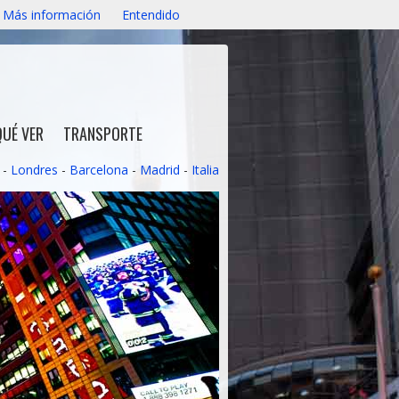
Más información
Entendido
QUÉ VER
TRANSPORTE
-
Londres
-
Barcelona
-
Madrid
-
Italia