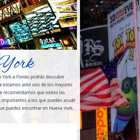
 York
 York a Fondo podrás descubrir
uda estamos ante uno de los mayores
 te recomendamos que visites las
 importantes a los que puedes acudir
que puedes encontrar en Nueva York.