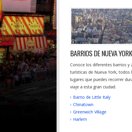
BARRIOS DE NUEVA YORK
Conoce los diferentes barrios y
turísticas de Nueva York, todos 
lugares que puedes recorrer dur
viaje a esta gran ciudad.
Barrio de Little Italy
Chinatown
Greenwich Village
Harlem