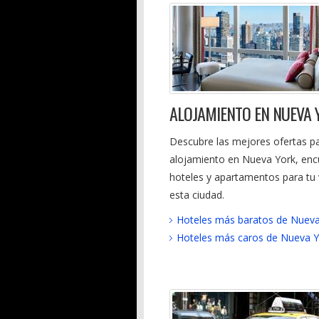
ALOJAMIENTO EN NUEVA 
Descubre las mejores ofertas pa
alojamiento en Nueva York, enc
hoteles y apartamentos para tu 
esta ciudad.
Hoteles más baratos de Nueva
Hoteles más caros de Nueva Y