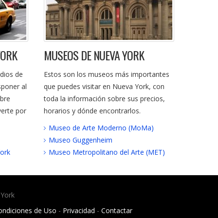
YORK
MUSEOS DE NUEVA YORK
dios de
Estos son los museos más importantes
sponer al
que puedes visitar en Nueva York, con
obre
toda la información sobre sus precios,
erte por
horarios y dónde encontrarlos.
Museo de Arte Moderno (MoMa)
Museo Guggenheim
York
Museo Metropolitano del Arte (MET)
 York
ondiciones de Uso
-
Privacidad
-
Contactar