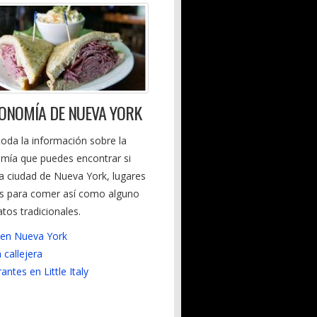
ONOMÍA DE NUEVA YORK
oda la información sobre la
mía que puedes encontrar si
la ciudad de Nueva York, lugares
és para comer así como alguno
atos tradicionales.
en Nueva York
callejera
antes en Little Italy